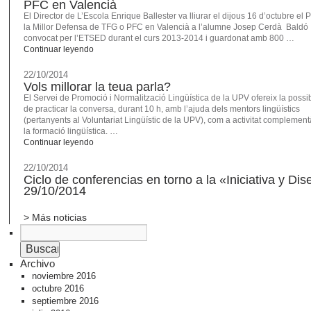
PFC en Valencià
El Director de L’Escola Enrique Ballester va lliurar el dijous 16 d’octubre el 
la Millor Defensa de TFG o PFC en Valencià a l’alumne Josep Cerdà Baldó
convocat per l’ETSED durant el curs 2013-2014 i guardonat amb 800 …
Continuar leyendo
22/10/2014
Vols millorar la teua parla?
El Servei de Promoció i Normalització Lingüística de la UPV ofereix la possibi
de practicar la conversa, durant 10 h, amb l’ajuda dels mentors lingüístics
(pertanyents al Voluntariat Lingüístic de la UPV), com a activitat complement
la formació lingüística. …
Continuar leyendo
22/10/2014
Ciclo de conferencias en torno a la «Iniciativa y Di
29/10/2014
> Más noticias
Archivo
noviembre 2016
octubre 2016
septiembre 2016