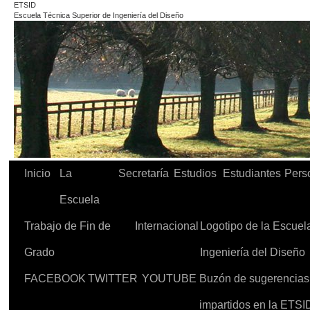
ETSID
Escuela Técnica Superior de Ingeniería del Diseño
Inicio
La
Secretaría
Estudios
Estudiantes
Pers
Escuela
Trabajo de Fin de
Internacional
Logotipo de la Escuel
Grado
Ingeniería del Diseño
FACEBOOK
TWITTER
YOUTUBE
Buzón de sugerencias d
impartidos en la ETSI