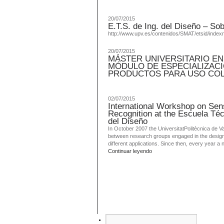
20/07/2015
E.T.S. de Ing. del Diseño – Sob
http://www.upv.es/contenidos/SMAT/etsid/index
20/07/2015
MÁSTER UNIVERSITARIO EN 
MÓDULO DE ESPECIALIZACI
PRODUCTOS PARA USO CO
02/07/2015
International Workshop on Sen
Recognition at the Escuela Téc
del Diseño
In October 2007 the UniversitatPolitècnica de Val
between research groups engaged in the design,
different applications. Since then, every year a 
Continuar leyendo