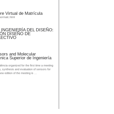
re Virtual de Matrícula
normalc.html
INGENIERÍA DEL DISEÑO:
ÓN DISEÑO DE
LECTIVO
sors and Molecular
nica Superior de Ingeniería
ència organized for the first time a meeting
 synthesis and evaluation of sensors for
new edition of the meeting is …