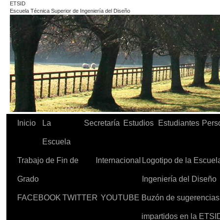
ETSID
Escuela Técnica Superior de Ingeniería del Diseño
Inicio
La
Secretaría
Estudios
Estudiantes
Pers
Escuela
Trabajo de Fin de
Internacional
Logotipo de la Escuel
Grado
Ingeniería del Diseño
FACEBOOK
TWITTER
YOUTUBE
Buzón de sugerencias d
impartidos en la ETSI