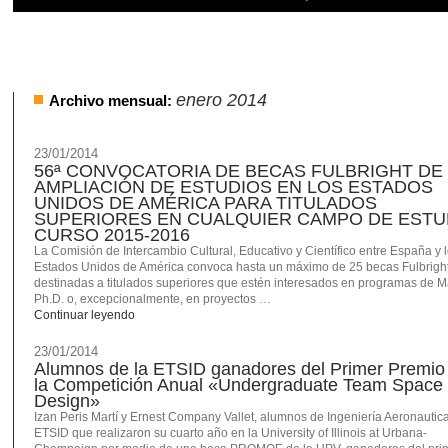
enero 2014
Archivo mensual:
23/01/2014
56ª CONVOCATORIA DE BECAS FULBRIGHT DE
AMPLIACIÓN DE ESTUDIOS EN LOS ESTADOS
UNIDOS DE AMÉRICA PARA TITULADOS
SUPERIORES EN CUALQUIER CAMPO DE ESTU
CURSO 2015-2016
La Comisión de Intercambio Cultural, Educativo y Científico entre España y 
Estados Unidos de América convoca hasta un máximo de 25 becas Fulbrigh
destinadas a titulados superiores que estén interesados en programas de Ma
Ph.D. o, excepcionalmente, en proyectos …
Continuar leyendo
23/01/2014
Alumnos de la ETSID ganadores del Primer Premio
la Competición Anual «Undergraduate Team Space
Design»
Izan Peris Martí y Ernest Company Vallet, alumnos de Ingeniería Aeronautica
ETSID que realizaron su cuarto año en la University of Illinois at Urbana-