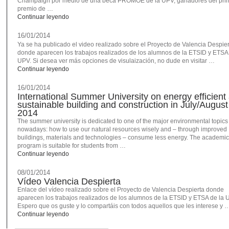
Champaign por medio de una beca PROMOE de la UPV, ganadores del pri
premio de …
Continuar leyendo
16/01/2014
Ya se ha publicado el video realizado sobre el Proyecto de Valencia Despier
donde aparecen los trabajos realizados de los alumnos de la ETSID y ETSA 
UPV. Si desea ver más opciones de visulaización, no dude en visitar …
Continuar leyendo
16/01/2014
International Summer University on energy efficient
sustainable building and construction in July/August
2014
The summer university is dedicated to one of the major environmental topics
nowadays: how to use our natural resources wisely and – through improved
buildings, materials and technologies – consume less energy. The academic
program is suitable for students from …
Continuar leyendo
08/01/2014
Vídeo Valencia Despierta
Enlace del vídeo realizado sobre el Proyecto de Valencia Despierta donde
aparecen los trabajos realizados de los alumnos de la ETSID y ETSA de la 
Espero que os guste y lo compartáis con todos aquellos que les interese y 
Continuar leyendo