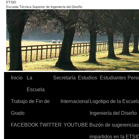
ETSID
Escuela Técnica Superior de Ingeniería del Diseño
Inicio
La
Secretaría
Estudios
Estudiantes
Pers
Escuela
Trabajo de Fin de
Internacional
Logotipo de la Escuel
Grado
Ingeniería del Diseño
FACEBOOK
TWITTER
YOUTUBE
Buzón de sugerencias d
impartidos en la ETSI