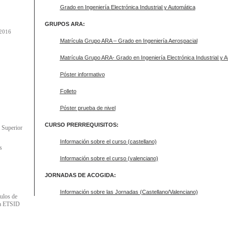
Grado en Ingeniería Electrónica Industrial y Automática
GRUPOS ARA:
-2016
Matrícula Grupo ARA – Grado en Ingeniería Aerospacial
Matrícula Grupo ARA- Grado en Ingeniería Electrónica Industrial y 
Póster informativo
Folleto
Póster prueba de nivel
CURSO PRERREQUISITOS:
a Superior
Información sobre el curso (castellano)
s
Información sobre el curso (valenciano)
JORNADAS DE ACOGIDA:
Información sobre las Jornadas (Castellano/Valenciano)
tulos de
la ETSID