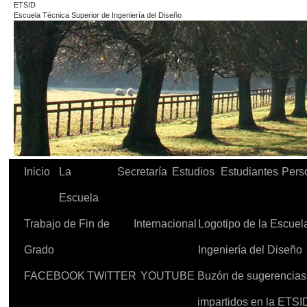
ETSID
Escuela Técnica Superior de Ingeniería del Diseño
Inicio
La
Secretaría
Estudios
Estudiantes
Pers
Escuela
Trabajo de Fin de
Internacional
Logotipo de la Escuel
Grado
Ingeniería del Diseño
FACEBOOK
TWITTER
YOUTUBE
Buzón de sugerencias d
impartidos en la ETSI