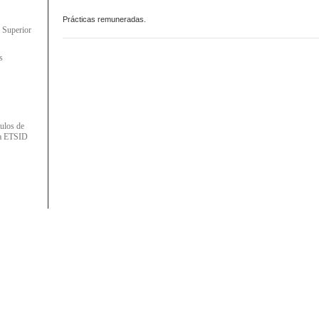
Prácticas remuneradas.
a Superior
s
tulos de
la ETSID