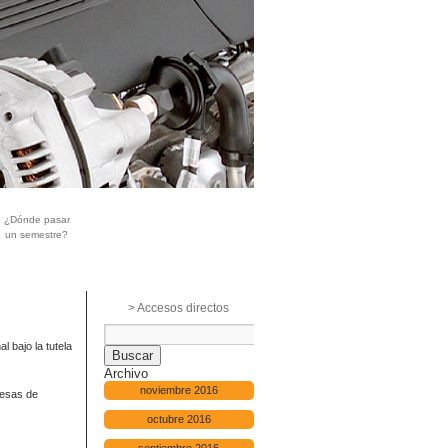
¿Dónde pasar
un semestre?
> Accesos directos
l bajo la tutela
Archivo
noviembre 2016
resas de
octubre 2016