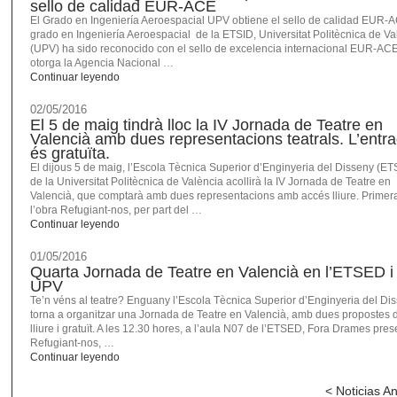
sello de calidad EUR-ACE
El Grado en Ingeniería Aeroespacial UPV obtiene el sello de calidad EUR-
grado en Ingeniería Aeroespacial de la ETSID, Universitat Politècnica de Va
(UPV) ha sido reconocido con el sello de excelencia internacional EUR-AC
otorga la Agencia Nacional …
Continuar leyendo
02/05/2016
El 5 de maig tindrà lloc la IV Jornada de Teatre en
Valencià amb dues representacions teatrals. L’entr
és gratuïta.
El dijous 5 de maig, l’Escola Tècnica Superior d’Enginyeria del Disseny (E
de la Universitat Politècnica de València acollirà la IV Jornada de Teatre en
Valencià, que comptarà amb dues representacions amb accés lliure. Primer
l’obra Refugiant-nos, per part del …
Continuar leyendo
01/05/2016
Quarta Jornada de Teatre en Valencià en l’ETSED i 
UPV
Te’n véns al teatre? Enguany l’Escola Tècnica Superior d’Enginyeria del Di
torna a organitzar una Jornada de Teatre en Valencià, amb dues propostes 
lliure i gratuït. A les 12.30 hores, a l’aula N07 de l’ETSED, Fora Drames pres
Refugiant-nos, …
Continuar leyendo
< Noticias A