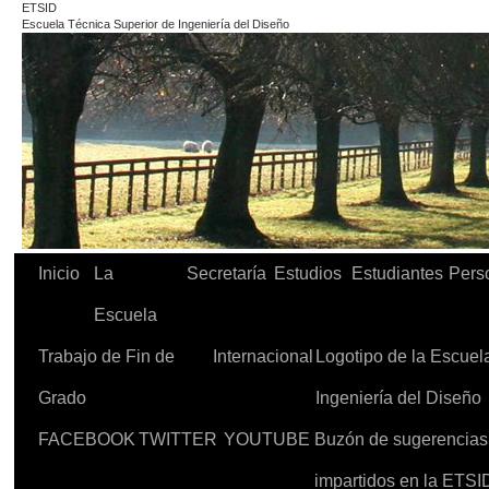
ETSID
Escuela Técnica Superior de Ingeniería del Diseño
Inicio
La
Secretaría
Estudios
Estudiantes
Pers
Escuela
Trabajo de Fin de
Internacional
Logotipo de la Escuel
Grado
Ingeniería del Diseño
FACEBOOK
TWITTER
YOUTUBE
Buzón de sugerencias d
impartidos en la ETSI