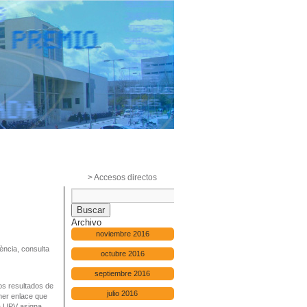
> Accesos directos
Archivo
noviembre 2016
lència, consulta
octubre 2016
septiembre 2016
los resultados de
julio 2016
mer enlace que
la UPV asigna