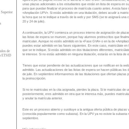
unas plazas adicionales a los estudiantes que están en lista de espera en su
para que puedan finalizar el proceso de matrícula cuanto antes. A esta fase s
a Superior
«Ampliación UPV». Si estás admitido en una titulación, debes acudir a matricu
la hora que se te indique a través de la web y por SMS (se te asignará una ci
20 y 24 de julio).
s
A continuación, la UPV comienza un proceso interno de asignación de plaza
las listas de espera se mueven, porque hay alumnos preinscritos que finalm
matriculan. Aunque no estés admitido en la «Fase GVA» o en la de «Ampliac
puedes estar admitido en las fases siguientes. En este caso, matricúlate en l
que se te indique. Si estás admitido en dos titulaciones diferentes, matricúla
tulos de
te interese. Si no estás admitido en ninguna titulación, estarás en la lista de 
la ETSID
Tienes que estar pendiente de las actualizaciones que se notifican en la web 
admitido. Las actualizaciones de las listas de espera se hacen públicas los 
de julio. En septiembre informaremos de las titulaciones que ofertan plazas p
la preinscripción.
Si no te matriculas en la cita asignada, pierdes la plaza. Si te matriculas de un
posteriormente, eres admitido en otra que te interesa más, puedes matricular
y anular la matrícula anterior.
Este es un proceso abierto y sustituye a la antigua oferta pública de plazas
(conocida popularmente como subasta). En la UPV ya no existe la subasta ni 
septiembre.