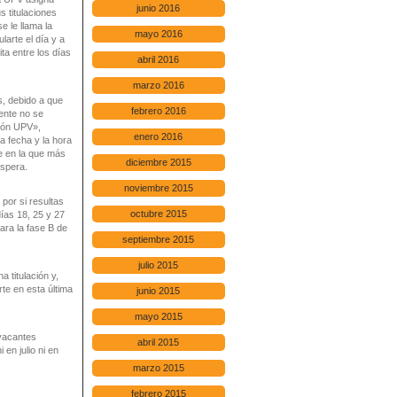
junio 2016
s titulaciones
e le llama la
mayo 2016
larte el día y a
ta entre los días
abril 2016
marzo 2016
s, debido a que
febrero 2016
ente no se
ión UPV»,
enero 2016
a fecha y la hora
te en la que más
diciembre 2015
espera.
noviembre 2015
por si resultas
octubre 2015
días 18, 25 y 27
ara la fase B de
septiembre 2015
julio 2015
a titulación y,
te en esta última
junio 2015
mayo 2015
 vacantes
abril 2015
en julio ni en
marzo 2015
febrero 2015