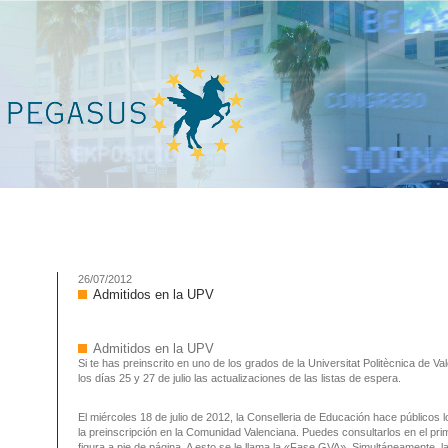
26/07/2012
Admitidos en la UPV
Admitidos en la UPV
Si te has preinscrito en uno de los grados de la Universitat Politècnica de Va
los días 25 y 27 de julio las actualizaciones de las listas de espera.
El miércoles 18 de julio de 2012, la Conselleria de Educación hace públicos 
la preinscripción en la Comunidad Valenciana. Puedes consultarlos en el pri
figura a pie de página. A esto se le llama la «Fase GVA». Simultáneamente, 