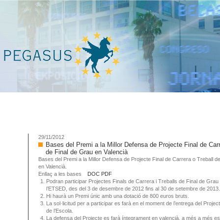
29/11/2012
Bases del Premi a la Millor Defensa de Projecte Final de Carr
de Final de Grau en Valencià
Bases del Premi a la Millor Defensa de Projecte Final de Carrera o Treball d
en Valencià.
Enllaç a les bases
DOC
PDF
Podran participar Projectes Finals de Carrera i Treballs de Final de Grau
l’ETSED, des del 3 de desembre de 2012 fins al 30 de setembre de 2013.
Hi haurà un Premi únic amb una dotació de 800 euros bruts.
La sol·licitud per a participar es farà en el moment de l’entrega del Projec
de l’Escola.
La defensa del Projecte es farà íntegrament en valencià, a més a més e