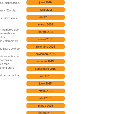
junio 2016
ns, diapositives,
mayo 2016
an a l’Escola,
abril 2016
es universitats
marzo 2016
els membres que
febrero 2016
 haurà de ser
 les
enero 2016
eua valoració de
diciembre 2015
e finalització del
noviembre 2015
 de les actes de
 premi a la
octubre 2015
es o més
vament entre
septiembre 2015
lic en la pàgina
julio 2015
junio 2015
mayo 2015
abril 2015
marzo 2015
febrero 2015