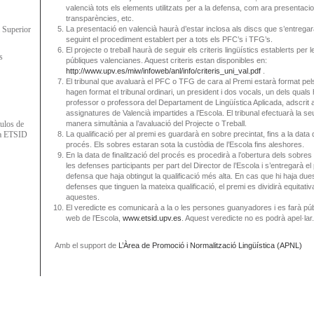
valencià tots els elements utilitzats per a la defensa, com ara presentacio
transparències, etc.
a Superior
La presentació en valencià haurà d’estar inclosa als discs que s’entregar
seguint el procediment establert per a tots els PFC’s i TFG’s.
El projecte o treball haurà de seguir els criteris lingüístics establerts per l
s
públiques valencianes. Aquest criteris estan disponibles en:
http://www.upv.es/miw/infoweb/anl/info/criteris_uni_val.pdf
.
El tribunal que avaluarà el PFC o TFG de cara al Premi estarà format p
hagen format el tribunal ordinari, un president i dos vocals, un dels quals
professor o professora del Departament de Lingüística Aplicada, adscrit a
assignatures de Valencià impartides a l’Escola. El tribunal efectuarà la s
tulos de
manera simultània a l’avaluació del Projecte o Treball.
la ETSID
La qualificació per al premi es guardarà en sobre precintat, fins a la data d
procés. Els sobres estaran sota la custòdia de l’Escola fins aleshores.
En la data de finalització del procés es procedirà a l’obertura dels sobres
les defenses participants per part del Director de l’Escola i s’entregarà el
defensa que haja obtingut la qualificació més alta. En cas que hi haja du
defenses que tinguen la mateixa qualificació, el premi es dividirà equitati
aquestes.
El veredicte es comunicarà a la o les persones guanyadores i es farà púb
web de l’Escola,
www.etsid.upv.es
. Aquest veredicte no es podrà apel·lar.
Amb el support de
L’Àrea de Promoció i Normalització Lingüística (APNL)