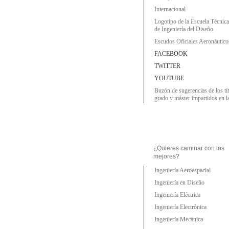
Internacional
Logotipo de la Escuela Técnic
de Ingeniería del Diseño
Escudos Oficiales Aeronáutico
FACEBOOK
TWITTER
YOUTUBE
Buzón de sugerencias de los tí
grado y máster impartidos en 
¿Quieres caminar con los
mejores?
Ingeniería Aeroespacial
Ingeniería en Diseño
Ingeniería Eléctrica
Ingeniería Electrónica
Ingeniería Mecánica