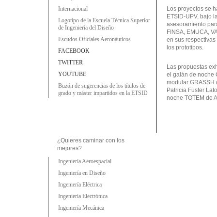
Internacional
Los proyectos se h
ETSID-UPV, bajo la
Logotipo de la Escuela Técnica Superior
asesoramiento para
de Ingeniería del Diseño
FINSA, EMUCA, VA
Escudos Oficiales Aeronáuticos
en sus respectivas 
los prototipos.
FACEBOOK
TWITTER
Las propuestas exh
YOUTUBE
el galán de noche
modular GRASSH de
Buzón de sugerencias de los títulos de
Patricia Fuster Lat
grado y máster impartidos en la ETSID
noche TOTEM de A
¿Quieres caminar con los
mejores?
Ingeniería Aeroespacial
Ingeniería en Diseño
Ingeniería Eléctrica
Ingeniería Electrónica
Ingeniería Mecánica